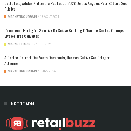
Cette Fois, Adidas N’attendra Pas Les JO 2028 De Los Angeles Pour Séduire Ses
Publics
MARKETING URBAIN
/
18 AOÛT 2024
L’excellence Horlogère Sportive Du Suisse Breitling Débarque Sur Les Champs-
Elysées Très Convoités
MARKET TREND
/
27 JUIL 2024
A Contre-Courant Des Vents Dominants, Hermès Cultive Son Potager
Autrement
MARKETING URBAIN
/
9 JAN 2024
NOTRE ADN