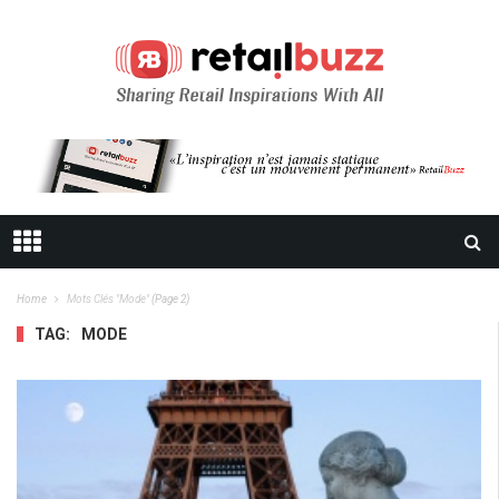
Home
Mots Clés "mode"
(Page 2)
TAG:
MODE