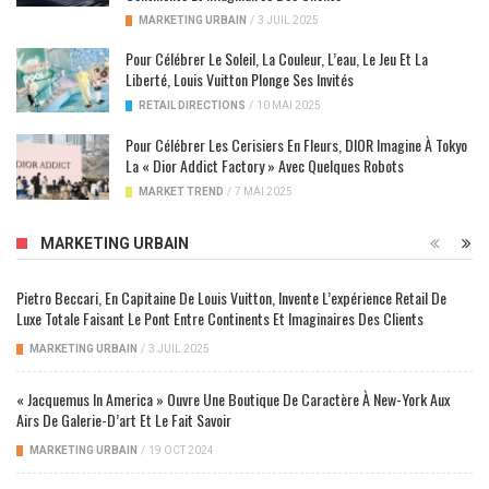
MARKETING URBAIN
/
3 JUIL 2025
Pour Célébrer Le Soleil, La Couleur, L’eau, Le Jeu Et La
Liberté, Louis Vuitton Plonge Ses Invités
RETAIL DIRECTIONS
/
10 MAI 2025
Pour Célébrer Les Cerisiers En Fleurs, DIOR Imagine À Tokyo
La « Dior Addict Factory » Avec Quelques Robots
MARKET TREND
/
7 MAI 2025
MARKETING URBAIN
Pietro Beccari, En Capitaine De Louis Vuitton, Invente L’expérience Retail De
Luxe Totale Faisant Le Pont Entre Continents Et Imaginaires Des Clients
MARKETING URBAIN
/
3 JUIL 2025
« Jacquemus In America » Ouvre Une Boutique De Caractère À New-York Aux
Airs De Galerie-D’art Et Le Fait Savoir
MARKETING URBAIN
/
19 OCT 2024