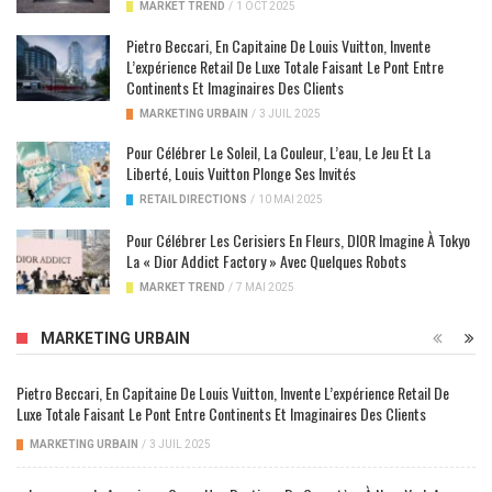
MARKET TREND
/
1 OCT 2025
Pietro Beccari, En Capitaine De Louis Vuitton, Invente
L’expérience Retail De Luxe Totale Faisant Le Pont Entre
Continents Et Imaginaires Des Clients
MARKETING URBAIN
/
3 JUIL 2025
Pour Célébrer Le Soleil, La Couleur, L’eau, Le Jeu Et La
Liberté, Louis Vuitton Plonge Ses Invités
RETAIL DIRECTIONS
/
10 MAI 2025
Pour Célébrer Les Cerisiers En Fleurs, DIOR Imagine À Tokyo
La « Dior Addict Factory » Avec Quelques Robots
MARKET TREND
/
7 MAI 2025
MARKETING URBAIN
Pietro Beccari, En Capitaine De Louis Vuitton, Invente L’expérience Retail De
Luxe Totale Faisant Le Pont Entre Continents Et Imaginaires Des Clients
MARKETING URBAIN
/
3 JUIL 2025