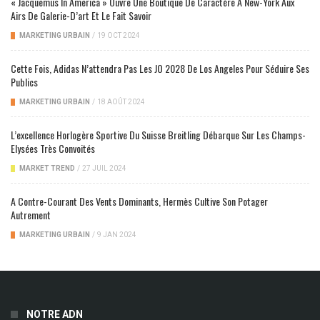
« Jacquemus In America » Ouvre Une Boutique De Caractère À New-York Aux
Airs De Galerie-D’art Et Le Fait Savoir
MARKETING URBAIN
/
19 OCT 2024
Cette Fois, Adidas N’attendra Pas Les JO 2028 De Los Angeles Pour Séduire Ses
Publics
MARKETING URBAIN
/
18 AOÛT 2024
L’excellence Horlogère Sportive Du Suisse Breitling Débarque Sur Les Champs-
Elysées Très Convoités
MARKET TREND
/
27 JUIL 2024
A Contre-Courant Des Vents Dominants, Hermès Cultive Son Potager
Autrement
MARKETING URBAIN
/
9 JAN 2024
NOTRE ADN