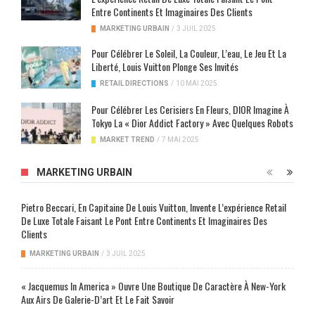
Entre Continents Et Imaginaires Des Clients
MARKETING URBAIN
/
3 JUIL 2025
Pour Célébrer Le Soleil, La Couleur, L’eau, Le Jeu Et La
Liberté, Louis Vuitton Plonge Ses Invités
RETAIL DIRECTIONS
/
10 MAI 2025
Pour Célébrer Les Cerisiers En Fleurs, DIOR Imagine À
Tokyo La « Dior Addict Factory » Avec Quelques Robots
MARKET TREND
/
7 MAI 2025
MARKETING URBAIN
Pietro Beccari, En Capitaine De Louis Vuitton, Invente L’expérience Retail
De Luxe Totale Faisant Le Pont Entre Continents Et Imaginaires Des
Clients
MARKETING URBAIN
/
3 JUIL 2025
« Jacquemus In America » Ouvre Une Boutique De Caractère À New-York
Aux Airs De Galerie-D’art Et Le Fait Savoir