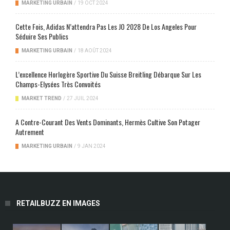
MARKETING URBAIN
/
19 OCT 2024
Cette Fois, Adidas N’attendra Pas Les JO 2028 De Los Angeles Pour
Séduire Ses Publics
MARKETING URBAIN
/
18 AOÛT 2024
L’excellence Horlogère Sportive Du Suisse Breitling Débarque Sur Les
Champs-Elysées Très Convoités
MARKET TREND
/
27 JUIL 2024
A Contre-Courant Des Vents Dominants, Hermès Cultive Son Potager
Autrement
MARKETING URBAIN
/
9 JAN 2024
RETAILBUZZ EN IMAGES