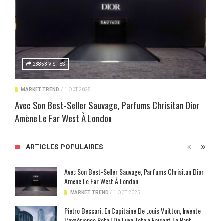
28853 VISITES
MARKET TREND
/
1 OCT 2025
Avec Son Best-Seller Sauvage, Parfums Chrisitan Dior
Amène Le Far West À London
ARTICLES POPULAIRES
Avec Son Best-Seller Sauvage, Parfums Chrisitan Dior
Amène Le Far West À London
MARKET TREND
/
1 OCT 2025
Pietro Beccari, En Capitaine De Louis Vuitton, Invente
L’expérience Retail De Luxe Totale Faisant Le Pont