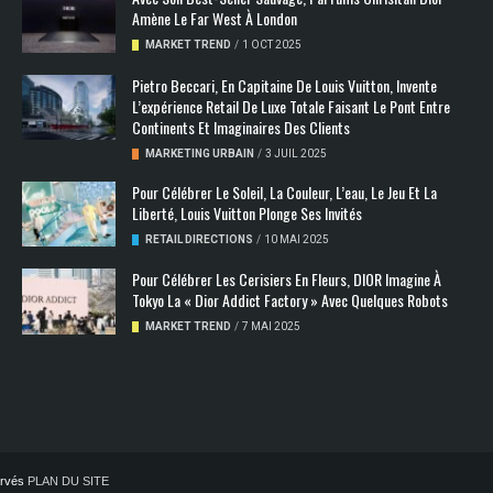
Amène Le Far West À London
MARKET TREND
/
1 OCT 2025
Pietro Beccari, En Capitaine De Louis Vuitton, Invente
L’expérience Retail De Luxe Totale Faisant Le Pont Entre
Continents Et Imaginaires Des Clients
MARKETING URBAIN
/
3 JUIL 2025
Pour Célébrer Le Soleil, La Couleur, L’eau, Le Jeu Et La
Liberté, Louis Vuitton Plonge Ses Invités
RETAIL DIRECTIONS
/
10 MAI 2025
Pour Célébrer Les Cerisiers En Fleurs, DIOR Imagine À
Tokyo La « Dior Addict Factory » Avec Quelques Robots
MARKET TREND
/
7 MAI 2025
servés
PLAN DU SITE