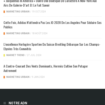
« Jacquemus In America » Ouvre Une Boutique De Caractère À New-York Aux
Airs De Galerie-D’art Et Le Fait Savoir
MARKETING URBAIN
/
19 OCT 2024
Cette Fois, Adidas N’attendra Pas Les JO 2028 De Los Angeles Pour Séduire Ses
Publics
MARKETING URBAIN
/
18 AOÛT 2024
L’excellence Horlogère Sportive Du Suisse Breitling Débarque Sur Les Champs-
Elysées Très Convoités
MARKET TREND
/
27 JUIL 2024
A Contre-Courant Des Vents Dominants, Hermès Cultive Son Potager
Autrement
MARKETING URBAIN
/
9 JAN 2024
NOTRE ADN