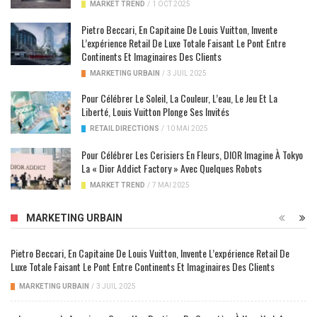
MARKET TREND
/
1 OCT 2025
Pietro Beccari, En Capitaine De Louis Vuitton, Invente
L’expérience Retail De Luxe Totale Faisant Le Pont Entre
Continents Et Imaginaires Des Clients
MARKETING URBAIN
/
3 JUIL 2025
Pour Célébrer Le Soleil, La Couleur, L’eau, Le Jeu Et La
Liberté, Louis Vuitton Plonge Ses Invités
RETAIL DIRECTIONS
/
10 MAI 2025
Pour Célébrer Les Cerisiers En Fleurs, DIOR Imagine À Tokyo
La « Dior Addict Factory » Avec Quelques Robots
MARKET TREND
/
7 MAI 2025
MARKETING URBAIN
Pietro Beccari, En Capitaine De Louis Vuitton, Invente L’expérience Retail De
Luxe Totale Faisant Le Pont Entre Continents Et Imaginaires Des Clients
MARKETING URBAIN
/
3 JUIL 2025