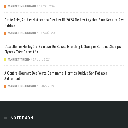
MARKETING URBAIN
/
19 OCT 2024
Cette Fois, Adidas N’attendra Pas Les JO 2028 De Los Angeles Pour Séduire Ses
Publics
MARKETING URBAIN
/
18 AOÛT 2024
L’excellence Horlogère Sportive Du Suisse Breitling Débarque Sur Les Champs-
Elysées Très Convoités
MARKET TREND
/
27 JUIL 2024
A Contre-Courant Des Vents Dominants, Hermès Cultive Son Potager
Autrement
MARKETING URBAIN
/
9 JAN 2024
NOTRE ADN