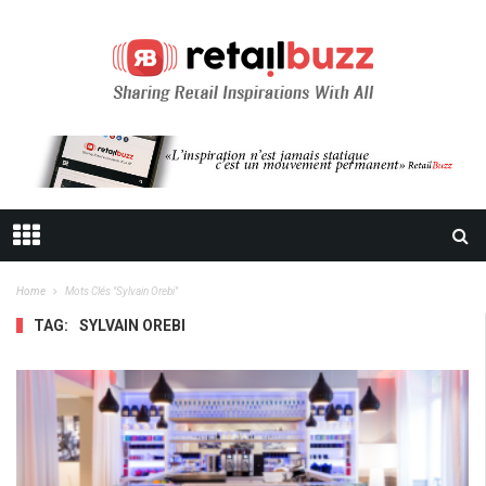
Home
Mots Clés "Sylvain Orebi"
TAG:
SYLVAIN OREBI