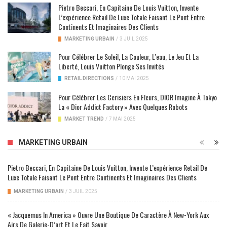
Pietro Beccari, En Capitaine De Louis Vuitton, Invente
L’expérience Retail De Luxe Totale Faisant Le Pont Entre
Continents Et Imaginaires Des Clients
MARKETING URBAIN
/
3 JUIL 2025
Pour Célébrer Le Soleil, La Couleur, L’eau, Le Jeu Et La
Liberté, Louis Vuitton Plonge Ses Invités
RETAIL DIRECTIONS
/
10 MAI 2025
Pour Célébrer Les Cerisiers En Fleurs, DIOR Imagine À Tokyo
La « Dior Addict Factory » Avec Quelques Robots
MARKET TREND
/
7 MAI 2025
MARKETING URBAIN
Pietro Beccari, En Capitaine De Louis Vuitton, Invente L’expérience Retail De
Luxe Totale Faisant Le Pont Entre Continents Et Imaginaires Des Clients
MARKETING URBAIN
/
3 JUIL 2025
« Jacquemus In America » Ouvre Une Boutique De Caractère À New-York Aux
Airs De Galerie-D’art Et Le Fait Savoir