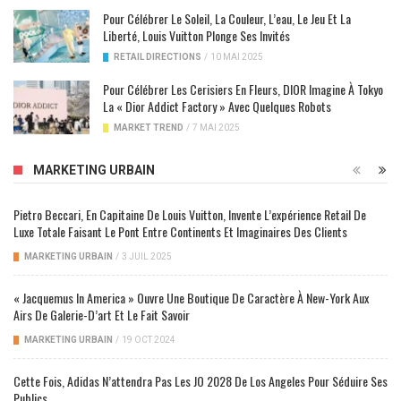
Pour Célébrer Le Soleil, La Couleur, L’eau, Le Jeu Et La
Liberté, Louis Vuitton Plonge Ses Invités
RETAIL DIRECTIONS
/
10 MAI 2025
Pour Célébrer Les Cerisiers En Fleurs, DIOR Imagine À Tokyo
La « Dior Addict Factory » Avec Quelques Robots
MARKET TREND
/
7 MAI 2025
MARKETING URBAIN
Pietro Beccari, En Capitaine De Louis Vuitton, Invente L’expérience Retail De
Luxe Totale Faisant Le Pont Entre Continents Et Imaginaires Des Clients
MARKETING URBAIN
/
3 JUIL 2025
« Jacquemus In America » Ouvre Une Boutique De Caractère À New-York Aux
Airs De Galerie-D’art Et Le Fait Savoir
MARKETING URBAIN
/
19 OCT 2024
Cette Fois, Adidas N’attendra Pas Les JO 2028 De Los Angeles Pour Séduire Ses
Publics