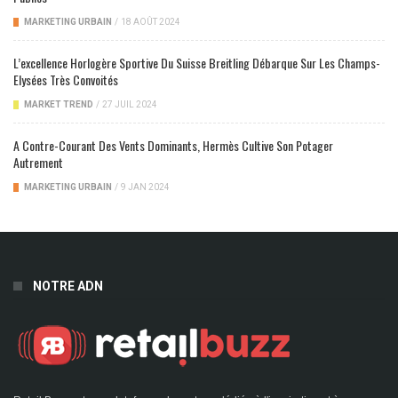
MARKETING URBAIN
/
18 AOÛT 2024
L’excellence Horlogère Sportive Du Suisse Breitling Débarque Sur Les Champs-
Elysées Très Convoités
MARKET TREND
/
27 JUIL 2024
A Contre-Courant Des Vents Dominants, Hermès Cultive Son Potager
Autrement
MARKETING URBAIN
/
9 JAN 2024
NOTRE ADN