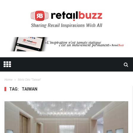
Home
Mots Clés "taiwan"
TAG:
TAIWAN