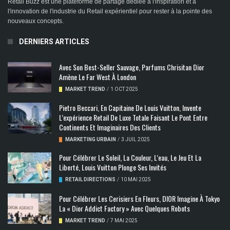
Retail Buzz est une plateforme de partage dédiée à l'inspiration et à
l'innovation de l'industrie du Retail expérientiel pour rester à la pointe des
nouveaux concepts.
DERNIERS ARTICLES
Avec Son Best-Seller Sauvage, Parfums Chrisitan Dior
Amène Le Far West À London
MARKET TREND
/
1 OCT 2025
Pietro Beccari, En Capitaine De Louis Vuitton, Invente
L’expérience Retail De Luxe Totale Faisant Le Pont Entre
Continents Et Imaginaires Des Clients
MARKETING URBAIN
/
3 JUIL 2025
Pour Célébrer Le Soleil, La Couleur, L’eau, Le Jeu Et La
Liberté, Louis Vuitton Plonge Ses Invités
RETAIL DIRECTIONS
/
10 MAI 2025
Pour Célébrer Les Cerisiers En Fleurs, DIOR Imagine À Tokyo
La « Dior Addict Factory » Avec Quelques Robots
MARKET TREND
/
7 MAI 2025