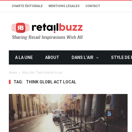
CHARTE ÉDITORIALE
MENTIONS LÉGALES
CONTACT
A LA UNE
ABOUT
DANS L’AIR
STYLE DE 
Home
Mots Clés "think Globl Act Local"
TAG:
THINK GLOBL ACT LOCAL