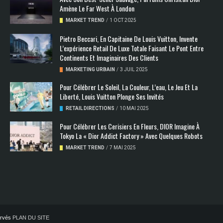
Amène Le Far West À London
MARKET TREND
/
1 OCT 2025
Pietro Beccari, En Capitaine De Louis Vuitton, Invente
L’expérience Retail De Luxe Totale Faisant Le Pont Entre
Continents Et Imaginaires Des Clients
MARKETING URBAIN
/
3 JUIL 2025
Pour Célébrer Le Soleil, La Couleur, L’eau, Le Jeu Et La
Liberté, Louis Vuitton Plonge Ses Invités
RETAIL DIRECTIONS
/
10 MAI 2025
Pour Célébrer Les Cerisiers En Fleurs, DIOR Imagine À
Tokyo La « Dior Addict Factory » Avec Quelques Robots
MARKET TREND
/
7 MAI 2025
servés
PLAN DU SITE