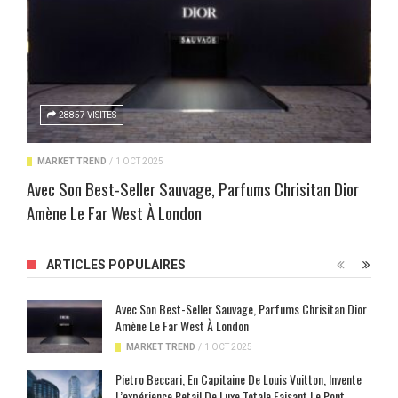
28857 VISITES
MARKET TREND
/
1 OCT 2025
Avec Son Best-Seller Sauvage, Parfums Chrisitan Dior
Amène Le Far West À London
ARTICLES POPULAIRES
Avec Son Best-Seller Sauvage, Parfums Chrisitan Dior
Amène Le Far West À London
MARKET TREND
/
1 OCT 2025
Pietro Beccari, En Capitaine De Louis Vuitton, Invente
L’expérience Retail De Luxe Totale Faisant Le Pont