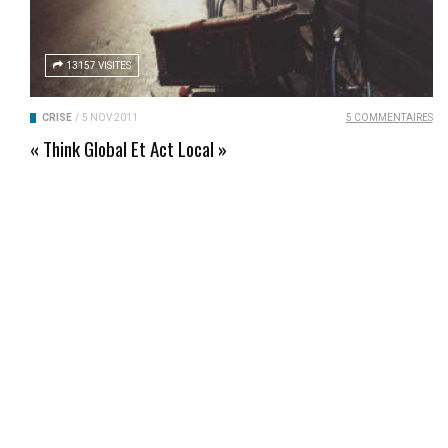
13157 VISITES
CRISE
/
5 NOV 2011
5 COMMENTAIRES
« Think Global Et Act Local »