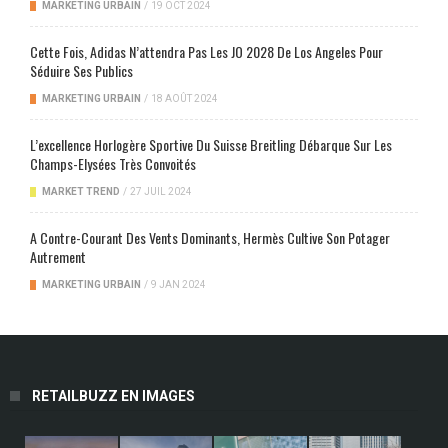
MARKETING URBAIN
/
19 OCT 2024
Cette Fois, Adidas N’attendra Pas Les JO 2028 De Los Angeles Pour
Séduire Ses Publics
MARKETING URBAIN
/
18 AOÛT 2024
L’excellence Horlogère Sportive Du Suisse Breitling Débarque Sur Les
Champs-Elysées Très Convoités
MARKET TREND
/
27 JUIL 2024
A Contre-Courant Des Vents Dominants, Hermès Cultive Son Potager
Autrement
MARKETING URBAIN
/
9 JAN 2024
RETAILBUZZ EN IMAGES