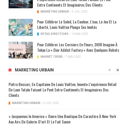
Entre Continents Et Imaginaires Des Clients
MARKETING URBAIN
/
3 JUIL 2025
Pour Célébrer Le Soleil, La Couleur, L’eau, Le Jeu Et La
Liberté, Louis Vuitton Plonge Ses Invités
RETAIL DIRECTIONS
/
10 MAI 2025
Pour Célébrer Les Cerisiers En Fleurs, DIOR Imagine À
Tokyo La « Dior Addict Factory » Avec Quelques Robots
MARKET TREND
/
7 MAI 2025
MARKETING URBAIN
Pietro Beccari, En Capitaine De Louis Vuitton, Invente L’expérience Retail
De Luxe Totale Faisant Le Pont Entre Continents Et Imaginaires Des
Clients
MARKETING URBAIN
/
3 JUIL 2025
« Jacquemus In America » Ouvre Une Boutique De Caractère À New-York
Aux Airs De Galerie-D’art Et Le Fait Savoir