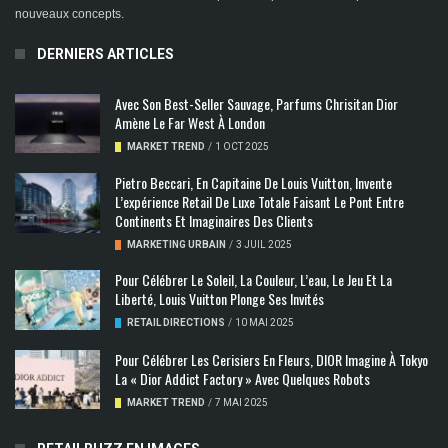
nouveaux concepts.
DERNIERS ARTICLES
Avec Son Best-Seller Sauvage, Parfums Chrisitan Dior
Amène Le Far West À London
MARKET TREND
/
1 OCT 2025
Pietro Beccari, En Capitaine De Louis Vuitton, Invente
L’expérience Retail De Luxe Totale Faisant Le Pont Entre
Continents Et Imaginaires Des Clients
MARKETING URBAIN
/
3 JUIL 2025
Pour Célébrer Le Soleil, La Couleur, L’eau, Le Jeu Et La
Liberté, Louis Vuitton Plonge Ses Invités
RETAIL DIRECTIONS
/
10 MAI 2025
Pour Célébrer Les Cerisiers En Fleurs, DIOR Imagine À Tokyo
La « Dior Addict Factory » Avec Quelques Robots
MARKET TREND
/
7 MAI 2025