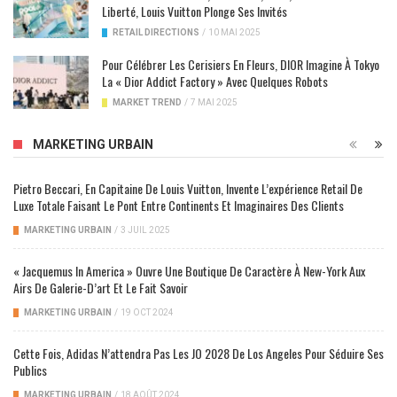
Liberté, Louis Vuitton Plonge Ses Invités
RETAIL DIRECTIONS
/
10 MAI 2025
Pour Célébrer Les Cerisiers En Fleurs, DIOR Imagine À Tokyo
La « Dior Addict Factory » Avec Quelques Robots
MARKET TREND
/
7 MAI 2025
MARKETING URBAIN
Pietro Beccari, En Capitaine De Louis Vuitton, Invente L’expérience Retail De
Luxe Totale Faisant Le Pont Entre Continents Et Imaginaires Des Clients
MARKETING URBAIN
/
3 JUIL 2025
« Jacquemus In America » Ouvre Une Boutique De Caractère À New-York Aux
Airs De Galerie-D’art Et Le Fait Savoir
MARKETING URBAIN
/
19 OCT 2024
Cette Fois, Adidas N’attendra Pas Les JO 2028 De Los Angeles Pour Séduire Ses
Publics
MARKETING URBAIN
/
18 AOÛT 2024