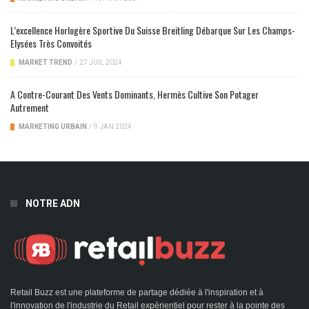
L’excellence Horlogère Sportive Du Suisse Breitling Débarque Sur Les Champs-
Elysées Très Convoités
MARKET TREND
/
27 JUIL 2024
A Contre-Courant Des Vents Dominants, Hermès Cultive Son Potager
Autrement
MARKETING URBAIN
/
9 JAN 2024
NOTRE ADN
Retail Buzz est une plateforme de partage dédiée à l'inspiration et à
l'innovation de l'industrie du Retail expérientiel pour rester à la pointe des