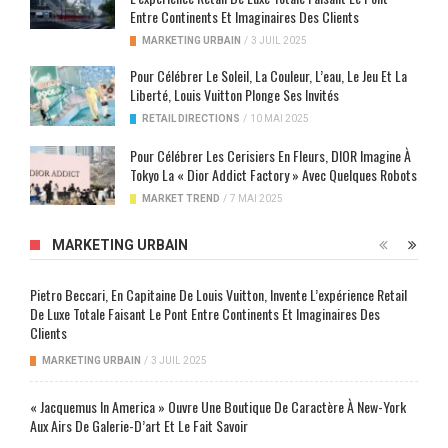
Entre Continents Et Imaginaires Des Clients
MARKETING URBAIN
/
3 JUIL 2025
Pour Célébrer Le Soleil, La Couleur, L’eau, Le Jeu Et La
Liberté, Louis Vuitton Plonge Ses Invités
RETAIL DIRECTIONS
/
10 MAI 2025
Pour Célébrer Les Cerisiers En Fleurs, DIOR Imagine À
Tokyo La « Dior Addict Factory » Avec Quelques Robots
MARKET TREND
/
7 MAI 2025
MARKETING URBAIN
Pietro Beccari, En Capitaine De Louis Vuitton, Invente L’expérience Retail
De Luxe Totale Faisant Le Pont Entre Continents Et Imaginaires Des
Clients
MARKETING URBAIN
/
3 JUIL 2025
« Jacquemus In America » Ouvre Une Boutique De Caractère À New-York
Aux Airs De Galerie-D’art Et Le Fait Savoir