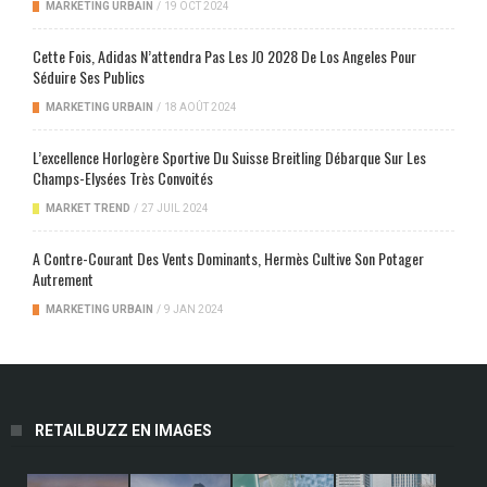
MARKETING URBAIN
/
19 OCT 2024
Cette Fois, Adidas N’attendra Pas Les JO 2028 De Los Angeles Pour
Séduire Ses Publics
MARKETING URBAIN
/
18 AOÛT 2024
L’excellence Horlogère Sportive Du Suisse Breitling Débarque Sur Les
Champs-Elysées Très Convoités
MARKET TREND
/
27 JUIL 2024
A Contre-Courant Des Vents Dominants, Hermès Cultive Son Potager
Autrement
MARKETING URBAIN
/
9 JAN 2024
RETAILBUZZ EN IMAGES