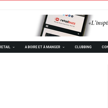
RETAIL
A BOIRE ET À MANGER
CLUBBING
CO