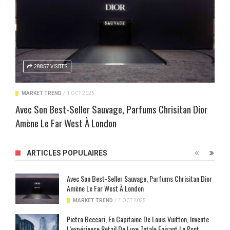
28857 VISITES
MARKET TREND
/
1 OCT 2025
Avec Son Best-Seller Sauvage, Parfums Chrisitan Dior
Amène Le Far West À London
ARTICLES POPULAIRES
Avec Son Best-Seller Sauvage, Parfums Chrisitan Dior
Amène Le Far West À London
MARKET TREND
/
1 OCT 2025
Pietro Beccari, En Capitaine De Louis Vuitton, Invente
L’expérience Retail De Luxe Totale Faisant Le Pont