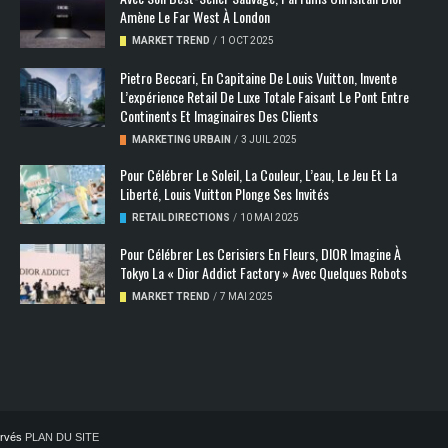
Amène Le Far West À London
MARKET TREND
/
1 OCT 2025
Pietro Beccari, En Capitaine De Louis Vuitton, Invente
L’expérience Retail De Luxe Totale Faisant Le Pont Entre
Continents Et Imaginaires Des Clients
MARKETING URBAIN
/
3 JUIL 2025
Pour Célébrer Le Soleil, La Couleur, L’eau, Le Jeu Et La
Liberté, Louis Vuitton Plonge Ses Invités
RETAIL DIRECTIONS
/
10 MAI 2025
Pour Célébrer Les Cerisiers En Fleurs, DIOR Imagine À
Tokyo La « Dior Addict Factory » Avec Quelques Robots
MARKET TREND
/
7 MAI 2025
servés
PLAN DU SITE