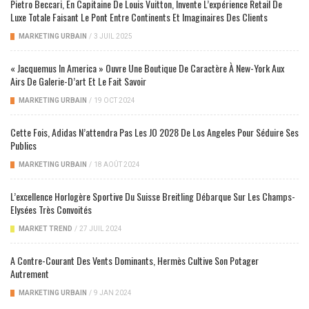
Pietro Beccari, En Capitaine De Louis Vuitton, Invente L’expérience Retail De
Luxe Totale Faisant Le Pont Entre Continents Et Imaginaires Des Clients
MARKETING URBAIN
/
3 JUIL 2025
« Jacquemus In America » Ouvre Une Boutique De Caractère À New-York Aux
Airs De Galerie-D’art Et Le Fait Savoir
MARKETING URBAIN
/
19 OCT 2024
Cette Fois, Adidas N’attendra Pas Les JO 2028 De Los Angeles Pour Séduire Ses
Publics
MARKETING URBAIN
/
18 AOÛT 2024
L’excellence Horlogère Sportive Du Suisse Breitling Débarque Sur Les Champs-
Elysées Très Convoités
MARKET TREND
/
27 JUIL 2024
A Contre-Courant Des Vents Dominants, Hermès Cultive Son Potager
Autrement
MARKETING URBAIN
/
9 JAN 2024