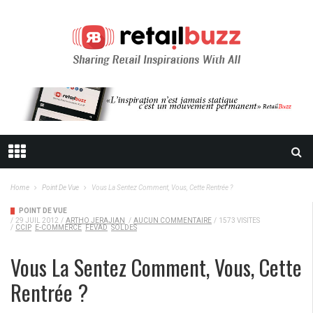
Home
Point De Vue
Vous La Sentez Comment, Vous, Cette Rentrée ?
POINT DE VUE
/
29 JUIL 2012
/
ARTHO JERAJIAN
/
AUCUN COMMENTAIRE
/
1573 VISITES
/
CCIP
E-COMMERCE
FEVAD
SOLDES
Vous La Sentez Comment, Vous, Cette
Rentrée ?