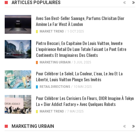
ARTICLES POPULAIRES
Avec Son Best-Seller Sauvage, Parfums Chrisitan Dior
Amène Le Far West À London
MARKET TREND
/
1 OCT 2025
Pietro Beccari, En Capitaine De Louis Vuitton, Invente
L’expérience Retail De Luxe Totale Faisant Le Pont Entre
Continents Et Imaginaires Des Clients
MARKETING URBAIN
/
3 JUIL 2025
Pour Célébrer Le Soleil, La Couleur, L’eau, Le Jeu Et La
Liberté, Louis Vuitton Plonge Ses Invités
RETAIL DIRECTIONS
/
10 MAI 2025
Pour Célébrer Les Cerisiers En Fleurs, DIOR Imagine À Tokyo
La « Dior Addict Factory » Avec Quelques Robots
MARKET TREND
/
7 MAI 2025
MARKETING URBAIN