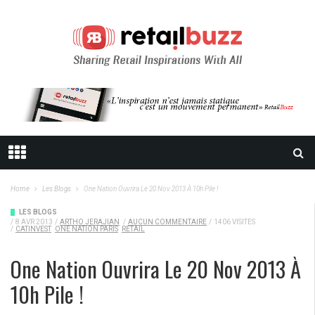
Home
Les Blogs
One Nation Ouvrira Le 20 Nov 2013 À 10h Pile !
LES BLOGS
/
8 AVR 2013
/
ARTHO JERAJIAN
/
AUCUN COMMENTAIRE
/
1406 VISITES
/
CATINVEST
ONE NATION PARIS
RETAIL
One Nation Ouvrira Le 20 Nov 2013 À
10h Pile !