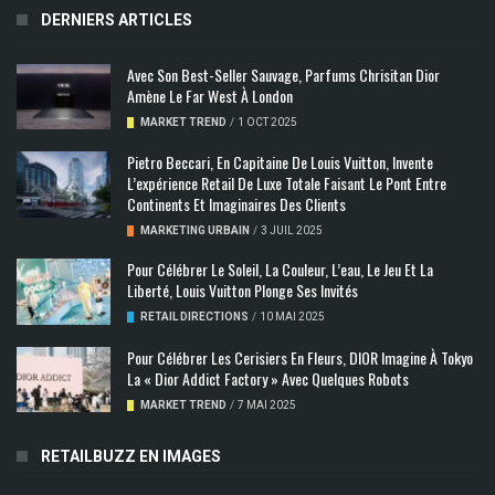
DERNIERS ARTICLES
Avec Son Best-Seller Sauvage, Parfums Chrisitan Dior
Amène Le Far West À London
MARKET TREND
/
1 OCT 2025
Pietro Beccari, En Capitaine De Louis Vuitton, Invente
L’expérience Retail De Luxe Totale Faisant Le Pont Entre
Continents Et Imaginaires Des Clients
MARKETING URBAIN
/
3 JUIL 2025
Pour Célébrer Le Soleil, La Couleur, L’eau, Le Jeu Et La
Liberté, Louis Vuitton Plonge Ses Invités
RETAIL DIRECTIONS
/
10 MAI 2025
Pour Célébrer Les Cerisiers En Fleurs, DIOR Imagine À Tokyo
La « Dior Addict Factory » Avec Quelques Robots
MARKET TREND
/
7 MAI 2025
RETAILBUZZ EN IMAGES