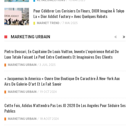
RETAIL DIRECTIONS
/
10 MAI 2025
Pour Célébrer Les Cerisiers En Fleurs, DIOR Imagine À Tokyo
La « Dior Addict Factory » Avec Quelques Robots
MARKET TREND
/
7 MAI 2025
MARKETING URBAIN
Pietro Beccari, En Capitaine De Louis Vuitton, Invente L’expérience Retail De
Luxe Totale Faisant Le Pont Entre Continents Et Imaginaires Des Clients
MARKETING URBAIN
/
3 JUIL 2025
« Jacquemus In America » Ouvre Une Boutique De Caractère À New-York Aux
Airs De Galerie-D’art Et Le Fait Savoir
MARKETING URBAIN
/
19 OCT 2024
Cette Fois, Adidas N’attendra Pas Les JO 2028 De Los Angeles Pour Séduire Ses
Publics
MARKETING URBAIN
/
18 AOÛT 2024