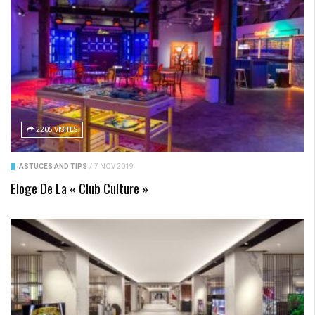
2205 VISITES
ASTUCES AND TIPS
/
7 NOV 2019
Eloge De La « Club Culture »