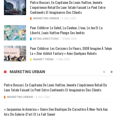
Pietro Beccari, En Capitaine De Louis Vuitton, Invente
L’expérience Retail De Luxe Totale Faisant Le Pont Entre
Continents Et Imaginaires Des Clients
MARKETING URBAIN
/
3 JUIL 2025
Pour Célébrer Le Soleil, La Couleur, L’eau, Le Jeu Et La
Liberté, Louis Vuitton Plonge Ses Invités
RETAIL DIRECTIONS
/
10 MAI 2025
Pour Célébrer Les Cerisiers En Fleurs, DIOR Imagine À Tokyo
La « Dior Addict Factory » Avec Quelques Robots
MARKET TREND
/
7 MAI 2025
MARKETING URBAIN
Pietro Beccari, En Capitaine De Louis Vuitton, Invente L’expérience Retail De
Luxe Totale Faisant Le Pont Entre Continents Et Imaginaires Des Clients
MARKETING URBAIN
/
3 JUIL 2025
« Jacquemus In America » Ouvre Une Boutique De Caractère À New-York Aux
Airs De Galerie-D’art Et Le Fait Savoir