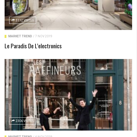
3112 VISITES
MARKET TREND
/
7 NOV 2019
Le Paradis De L’electronics
2306 VISITES
MARKET TREND
/
6 NOV 2019