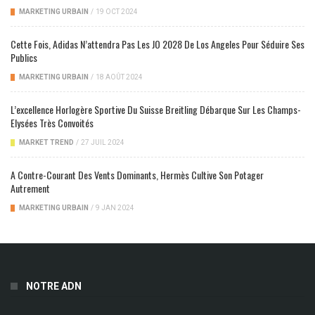
MARKETING URBAIN
/
19 OCT 2024
Cette Fois, Adidas N’attendra Pas Les JO 2028 De Los Angeles Pour Séduire Ses
Publics
MARKETING URBAIN
/
18 AOÛT 2024
L’excellence Horlogère Sportive Du Suisse Breitling Débarque Sur Les Champs-
Elysées Très Convoités
MARKET TREND
/
27 JUIL 2024
A Contre-Courant Des Vents Dominants, Hermès Cultive Son Potager
Autrement
MARKETING URBAIN
/
9 JAN 2024
NOTRE ADN