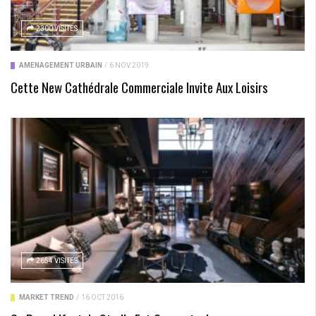
2300 VISITES
AMÉNAGEMENT URBAIN
/
6 NOV 2019
Cette New Cathédrale Commerciale Invite Aux Loisirs
2654 VISITES
MARKET TREND
/
16 OCT 2016