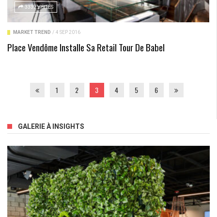
3339 VISITES
MARKET TREND
/
4 SEP 2016
Place Vendôme Installe Sa Retail Tour De Babel
1
2
3
4
5
6
GALERIE À INSIGHTS