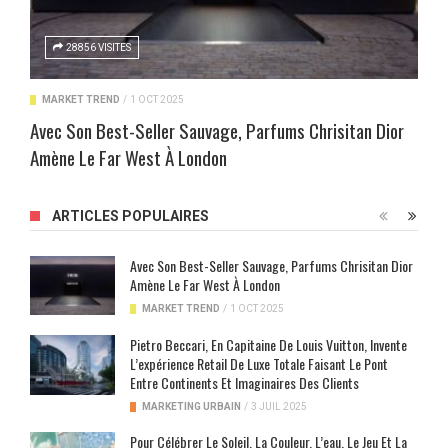
28856 VISITES
MARKET TREND
/
1 OCT 2025
Avec Son Best-Seller Sauvage, Parfums Chrisitan Dior
Amène Le Far West À London
ARTICLES POPULAIRES
Avec Son Best-Seller Sauvage, Parfums Chrisitan Dior
Amène Le Far West À London
MARKET TREND
/
1 OCT 2025
Pietro Beccari, En Capitaine De Louis Vuitton, Invente
L’expérience Retail De Luxe Totale Faisant Le Pont
Entre Continents Et Imaginaires Des Clients
MARKETING URBAIN
/
3 JUIL 2025
Pour Célébrer Le Soleil, La Couleur, L’eau, Le Jeu Et La