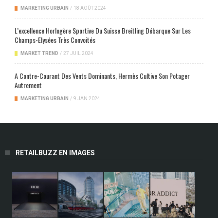
MARKETING URBAIN
/
18 AOÛT 2024
L’excellence Horlogère Sportive Du Suisse Breitling Débarque Sur Les
Champs-Elysées Très Convoités
MARKET TREND
/
27 JUIL 2024
A Contre-Courant Des Vents Dominants, Hermès Cultive Son Potager
Autrement
MARKETING URBAIN
/
9 JAN 2024
RETAILBUZZ EN IMAGES