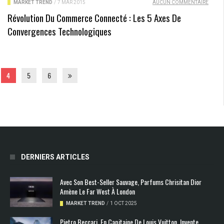
MARKET TREND
/
7 MAR 2015
AUCUN COMMENTAIRE
Révolution Du Commerce Connecté : Les 5 Axes De
Convergences Technologiques
4
5
6
DERNIERS ARTICLES
Avec Son Best-Seller Sauvage, Parfums Chrisitan Dior
Amène Le Far West À London
MARKET TREND
/
1 OCT 2025
Pietro Beccari, En Capitaine De Louis Vuitton, Invente