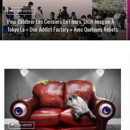
27689 VISITES
Pour Célébrer Les Cerisiers En Fleurs, DIOR Imagine À
Tokyo La « Dior Addict Factory » Avec Quelques Robots
2284 VISITES