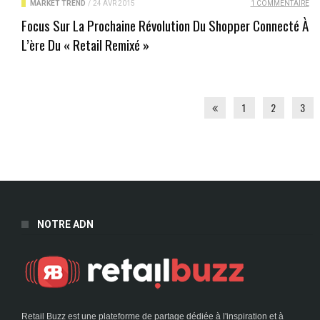
MARKET TREND
/
24 AVR 2015
1 COMMENTAIRE
Focus Sur La Prochaine Révolution Du Shopper Connecté À
L’ère Du « Retail Remixé »
1
2
3
NOTRE ADN
Retail Buzz est une plateforme de partage dédiée à l'inspiration et à