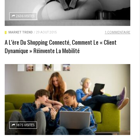
2636 VISITES
MARKET TREND
/
29 AOÛT 2015
1 COMMENTAIRE
A L’ère Du Shopping Connecté, Comment Le « Client
Dynamique » Réinvente La Mobilité
1875 VISITES