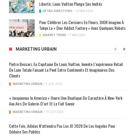
Liberté, Louis Vuitton Plonge Ses Invités
RETAIL DIRECTIONS
/
10 MAI 2025
Pour Célébrer Les Cerisiers En Fleurs, DIOR Imagine À
Tokyo La « Dior Addict Factory » Avec Quelques Robots
MARKET TREND
/
7 MAI 2025
MARKETING URBAIN
Pietro Beccari, En Capitaine De Louis Vuitton, Invente L’expérience Retail
De Luxe Totale Faisant Le Pont Entre Continents Et Imaginaires Des
Clients
MARKETING URBAIN
/
3 JUIL 2025
« Jacquemus In America » Ouvre Une Boutique De Caractère À New-York
Aux Airs De Galerie-D’art Et Le Fait Savoir
MARKETING URBAIN
/
19 OCT 2024
Cette Fois, Adidas N’attendra Pas Les JO 2028 De Los Angeles Pour
Séduire Ses Publics