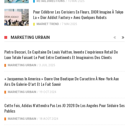
RETAIL DIRECTIONS
/
10 MAI 2025
Pour Célébrer Les Cerisiers En Fleurs, DIOR Imagine À Tokyo
La « Dior Addict Factory » Avec Quelques Robots
MARKET TREND
/
7 MAI 2025
MARKETING URBAIN
Pietro Beccari, En Capitaine De Louis Vuitton, Invente L’expérience Retail De
Luxe Totale Faisant Le Pont Entre Continents Et Imaginaires Des Clients
MARKETING URBAIN
/
3 JUIL 2025
« Jacquemus In America » Ouvre Une Boutique De Caractère À New-York Aux
Airs De Galerie-D’art Et Le Fait Savoir
MARKETING URBAIN
/
19 OCT 2024
Cette Fois, Adidas N’attendra Pas Les JO 2028 De Los Angeles Pour Séduire Ses
Publics
MARKETING URBAIN
/
18 AOÛT 2024