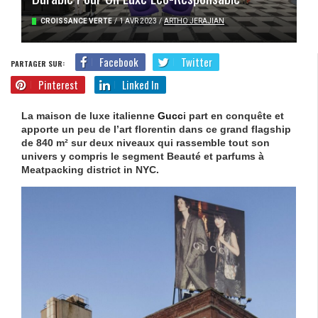
CROISSANCE VERTE
/
1 AVR 2023
/
ARTHO JERAJIAN
Facebook
Twitter
PARTAGER SUR:
Pinterest
Linked In
La maison de luxe italienne
Gucc
i part en conquête et
apporte un peu de l’art florentin dans ce grand flagship
de 840 m² sur deux niveaux qui rassemble tout son
univers y compris le segment Beauté et parfums à
Meatpacking district in NYC.