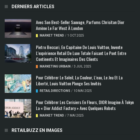
DERNIERS ARTICLES
Avec Son Best-Seller Sauvage, Parfums Chrisitan Dior
Amène Le Far West À London
MARKET TREND
/
1 OCT 2025
Pietro Beccari, En Capitaine De Louis Vuitton, Invente
L’expérience Retail De Luxe Totale Faisant Le Pont Entre
Continents Et Imaginaires Des Clients
MARKETING URBAIN
/
3 JUIL 2025
Pour Célébrer Le Soleil, La Couleur, L’eau, Le Jeu Et La
Liberté, Louis Vuitton Plonge Ses Invités
RETAIL DIRECTIONS
/
10 MAI 2025
Pour Célébrer Les Cerisiers En Fleurs, DIOR Imagine À Tokyo
La « Dior Addict Factory » Avec Quelques Robots
MARKET TREND
/
7 MAI 2025
RETAILBUZZ EN IMAGES