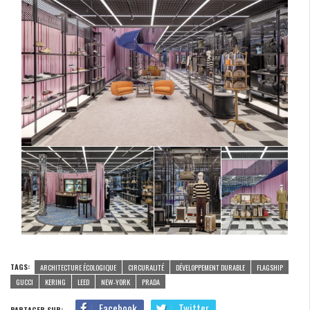
TAGS:
ARCHITECTURE ÉCOLOGIQUE
CIRCURALITÉ
DÉVELOPPEMENT DURABLE
FLAGSHIP
GUCCI
KERING
LEED
NEW-YORK
PRADA
Facebook
Twitter
PARTAGER SUR: