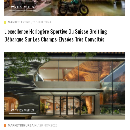
21653 VISITES
MARKET TREND
/
27 JUIL 2024
L’excellence Horlogère Sportive Du Suisse Breitling
Débarque Sur Les Champs-Elysées Très Convoités
19129 VISITES
MARKETING URBAIN
/
28 NOV 2023