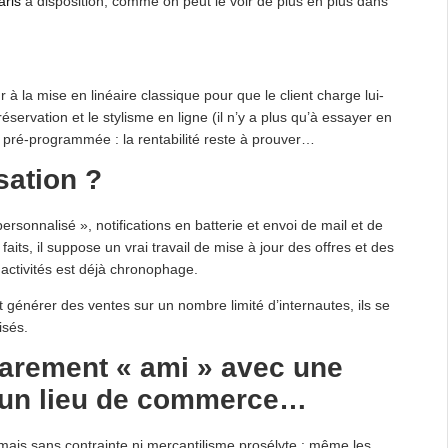
ris
à disposition, comme on peut le voir de plus en plus dans
r à la mise en linéaire classique pour que le client charge lui-
rvation et le stylisme en ligne (il n’y a plus qu’à essayer en
 pré-programmée : la rentabilité reste à prouver…
sation ?
rsonnalisé », notifications en batterie et envoi de mail et de
ts, il suppose un vrai travail de mise à jour des offres et des
activités est déjà chronophage.
 générer des ventes sur un nombre limité d’internautes, ils se
isés.
 rarement « ami » avec une
d’un lieu de commerce…
mais sans contrainte ni mercantilisme prosélyte : même les