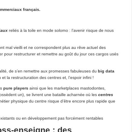
ommerciaux français.
iaux
reliés à la toile en mode solomo : l’avenir risque de nous
nt mal vieilli et ne correspondent plus au rêve actuel des
er pour restructurer et remettre au goût du jour ces cargos usés
 réalité, de s’en remettre aux promesses fabuleuses du
big data
t la restructuration des centres et, l’espoir infini !
es
pure players
ainsi que les marketplaces mastodontes,
ssèdent un), se livrent une bataille acharnée où les
centres
métier physique du centre risque d’être encore plus rapide que
s existants ou en développement pas forcément rentables
ross-enseigne : des