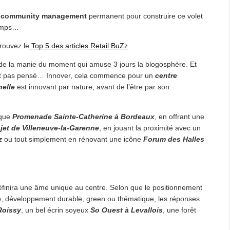
n
community management
permanent pour construire ce volet
temps…
rouvez le
Top 5 des articles Retail BuZz
.
u de la manie du moment qui amuse 3 jours la blogosphère. Et
ient pas pensé… Innover, cela commence pour un
centre
elle
est innovant par nature, avant de l’être par son
ique
Promenade Sainte-Catherin
e à Bordeaux
, en offrant une
ojet de Villeneuve-la-Garenne
, en jouant la proximité avec un
z
ou tout simplement en rénovant une icône
Forum des Halles
définira une âme unique au centre. Selon que le positionnement
olo, développement durable, green ou thématique, les réponses
Roissy
, un bel écrin soyeux
So Ouest à Levallois
, une forêt