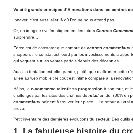
Voici 5 grands principes d’E-novations dans les centres c
Innover, c’est aussi aller là où l’on ne nous attend pas.
Or, on imagine systématiquement les futurs
Centres Commerc
surprendre…
Force est de constater que nombre de
centres commerciaux
o
shoppers : le constat est lourd par les investissements à apport
qui voguent sur les ventes parfois depuis des décennies.
Aussi la tentation est-elle grande, plutôt que d’affronter cette
alliée au web mobile : le coût est infime comparé à la rénovation e
Hélas, le
e-commerce ralentit sa progression
à son tour, et l
challengés par les sites des chaînes de
retail
en dur (80% en po
commerciaux
peinent à trouver leur place… Le retour au vrai 
prévu.
Petit inventaire des dernières évolutions du secteur. Des outil
1. La fabuleuse histoire du c