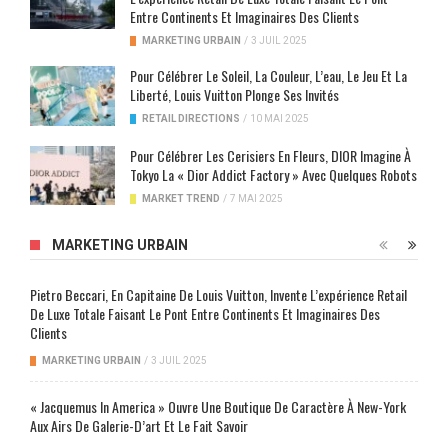
Entre Continents Et Imaginaires Des Clients
MARKETING URBAIN
/
3 JUIL 2025
Pour Célébrer Le Soleil, La Couleur, L’eau, Le Jeu Et La
Liberté, Louis Vuitton Plonge Ses Invités
RETAIL DIRECTIONS
/
10 MAI 2025
Pour Célébrer Les Cerisiers En Fleurs, DIOR Imagine À
Tokyo La « Dior Addict Factory » Avec Quelques Robots
MARKET TREND
/
7 MAI 2025
MARKETING URBAIN
Pietro Beccari, En Capitaine De Louis Vuitton, Invente L’expérience Retail
De Luxe Totale Faisant Le Pont Entre Continents Et Imaginaires Des
Clients
MARKETING URBAIN
/
3 JUIL 2025
« Jacquemus In America » Ouvre Une Boutique De Caractère À New-York
Aux Airs De Galerie-D’art Et Le Fait Savoir