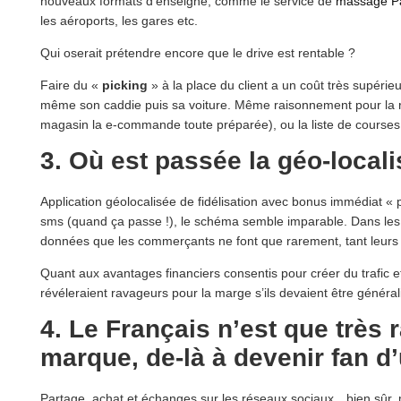
nouveaux formats d’enseigne, comme le service de
massage Pa
les aéroports, les gares etc.
Qui oserait prétendre encore que le drive est rentable ?
Faire du «
picking
» à la place du client a un coût très supérieu
même son caddie puis sa voiture. Même raisonnement pour la rése
magasin la e-commande toute préparée), ou la liste de courses
3. Où est passée la géo-locali
Application géolocalisée de fidélisation avec bonus immédiat « pe
sms (quand ça passe !), le schéma semble imparable. Dans les fai
données que les commerçants ne font que rarement, tant leurs 
Quant aux avantages financiers consentis pour créer du trafic et
révéleraient ravageurs pour la marge s’ils devaient être général
4. Le Français n’est que très
marque, de-là à devenir fan 
Partage, achat et échanges sur les réseaux sociaux…bien sûr, 