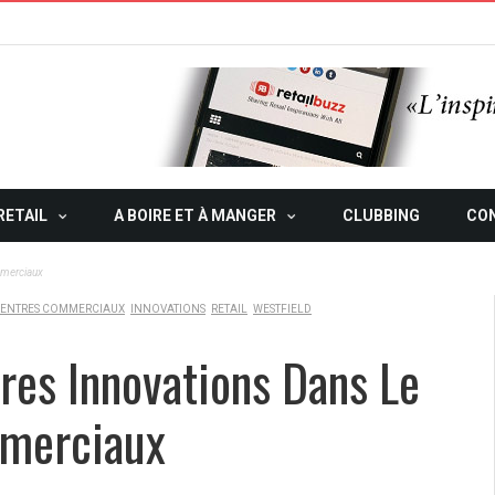
RETAIL
A BOIRE ET À MANGER
CLUBBING
CO
mmerciaux
ENTRES COMMERCIAUX
INNOVATIONS
RETAIL
WESTFIELD
res Innovations Dans Le
mmerciaux