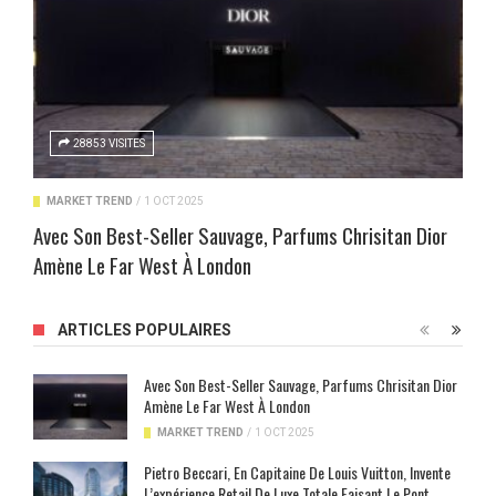
28853 VISITES
MARKET TREND
/
1 OCT 2025
Avec Son Best-Seller Sauvage, Parfums Chrisitan Dior
Amène Le Far West À London
ARTICLES POPULAIRES
Avec Son Best-Seller Sauvage, Parfums Chrisitan Dior
Amène Le Far West À London
MARKET TREND
/
1 OCT 2025
Pietro Beccari, En Capitaine De Louis Vuitton, Invente
L’expérience Retail De Luxe Totale Faisant Le Pont