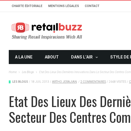
CHARTE ÉDITORIALE
MENTIONS LÉGALES
CONTACT
A LA UNE
ABOUT
DANS L’AIR
STYLE DE 
Home
Les Blogs
Etat Des Lieux Des Dernières Innovations Dans Le Secteur Des Centres Co
LES BLOGS
/
18 JUIL 2013
/
ARTHO JERAJIAN
/
2 COMMENTAIRES
/
2668 VISITES
/
C
Etat Des Lieux Des Derniè
Secteur Des Centres Co