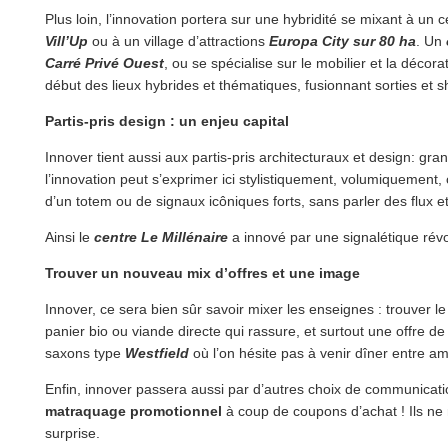
Plus loin, l’innovation portera sur une hybridité se mixant à un c
Vill’Up
ou à un village d’attractions
Europa City sur 80 ha
. Un
Carré Privé Ouest
, ou se spécialise sur le mobilier et la déco
début des lieux hybrides et thématiques, fusionnant sorties et s
Partis-pris design : un enjeu capital
Innover tient aussi aux partis-pris architecturaux et design: 
l’innovation peut s’exprimer ici stylistiquement, volumiquement, 
d’un totem ou de signaux icôniques forts, sans parler des flux et
Ainsi le
centre Le Millénaire
a innové par une signalétique révo
Trouver un nouveau mix d’offres et une image
Innover, ce sera bien sûr savoir mixer les enseignes : trouver le 
panier bio ou viande directe qui rassure, et surtout une offre 
saxons type
Westfield
où l’on hésite pas à venir dîner entre am
Enfin, innover passera aussi par d’autres choix de communicatio
matraquage promotionnel
à coup de coupons d’achat ! Ils ne re
surprise.