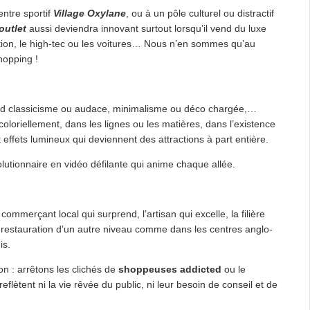
entre sportif
Village Oxylane
, ou à un pôle culturel ou distractif
outlet
aussi deviendra innovant surtout lorsqu’il vend du luxe
ration, le high-tec ou les voitures… Nous n’en sommes qu’au
hopping !
grand classicisme ou audace, minimalisme ou déco chargée,…
coloriellement, dans les lignes ou les matières, dans l’existence
 effets lumineux qui deviennent des attractions à part entière.
lutionnaire en vidéo défilante qui anime chaque allée.
commerçant local qui surprend, l’artisan qui excelle, la filière
de restauration d’un autre niveau comme dans les centres anglo-
is.
n : arrêtons les clichés de
shoppeuses addicted
ou le
flètent ni la vie rêvée du public, ni leur besoin de conseil et de