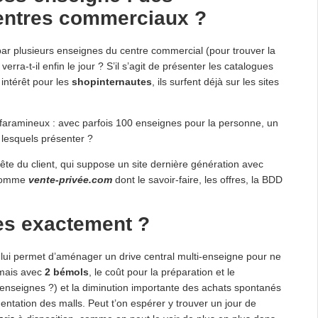
centres commerciaux ?
par plusieurs enseignes du centre commercial (pour trouver la
erra-t-il enfin le jour ? S’il s’agit de présenter les catalogues
intérêt pour les
shopinternautes
, ils surfent déjà sur les sites
 faramineux : avec parfois 100 enseignes pour la personne, un
 lesquels présenter ?
uête du client, qui suppose un site dernière génération avec
s comme
vente-privée.com
dont le savoir-faire, les offres, la BDD
ves exactement ?
i lui permet d’aménager un drive central multi-enseigne pour ne
 mais avec
2 bémols
, le coût pour la préparation et le
enseignes ?) et la diminution importante des achats spontanés
uentation des malls. Peut t’on espérer y trouver un jour de