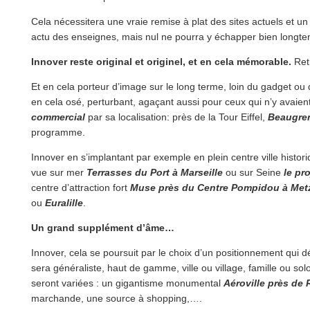
Cela nécessitera une vraie remise à plat des sites actuels et u
actu des enseignes, mais nul ne pourra y échapper bien long
Innover reste original et originel, et en cela mémorable.
Ret
Et en cela porteur d’image sur le long terme, loin du gadget o
en cela osé, perturbant, agaçant aussi pour ceux qui n’y ava
commercial
par sa localisation: près de la Tour Eiffel,
Beaugren
programme.
Innover en s’implantant par exemple en plein centre ville histor
vue sur mer
Terrasses du Port à Marseille
ou sur Seine
le pr
centre d’attraction fort
Muse près du Centre Pompidou à Met
ou
Euralille
.
Un grand supplément d’âme…
Innover, cela se poursuit par le choix d’un positionnement qui 
sera généraliste, haut de gamme, ville ou village, famille ou s
seront variées : un gigantisme monumental
Aéroville près de 
marchande, une source à shopping,….