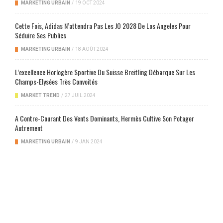
MARKETING URBAIN
/
19 OCT 2024
Cette Fois, Adidas N’attendra Pas Les JO 2028 De Los Angeles Pour
Séduire Ses Publics
MARKETING URBAIN
/
18 AOÛT 2024
L’excellence Horlogère Sportive Du Suisse Breitling Débarque Sur Les
Champs-Elysées Très Convoités
MARKET TREND
/
27 JUIL 2024
A Contre-Courant Des Vents Dominants, Hermès Cultive Son Potager
Autrement
MARKETING URBAIN
/
9 JAN 2024