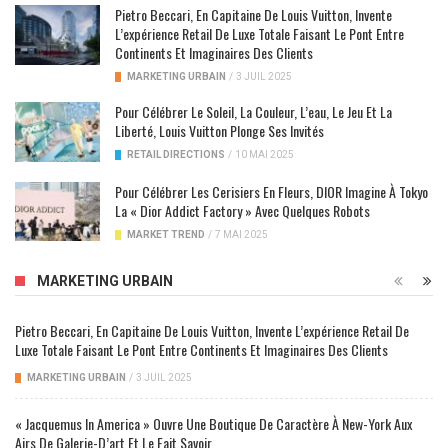
Pietro Beccari, En Capitaine De Louis Vuitton, Invente
L’expérience Retail De Luxe Totale Faisant Le Pont Entre
Continents Et Imaginaires Des Clients
MARKETING URBAIN
/
3 JUIL 2025
Pour Célébrer Le Soleil, La Couleur, L’eau, Le Jeu Et La
Liberté, Louis Vuitton Plonge Ses Invités
RETAIL DIRECTIONS
/
10 MAI 2025
Pour Célébrer Les Cerisiers En Fleurs, DIOR Imagine À Tokyo
La « Dior Addict Factory » Avec Quelques Robots
MARKET TREND
/
7 MAI 2025
MARKETING URBAIN
Pietro Beccari, En Capitaine De Louis Vuitton, Invente L’expérience Retail De
Luxe Totale Faisant Le Pont Entre Continents Et Imaginaires Des Clients
MARKETING URBAIN
/
3 JUIL 2025
« Jacquemus In America » Ouvre Une Boutique De Caractère À New-York Aux
Airs De Galerie-D’art Et Le Fait Savoir