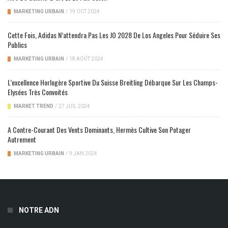
MARKETING URBAIN
/
19 OCT 2024
Cette Fois, Adidas N’attendra Pas Les JO 2028 De Los Angeles Pour Séduire Ses
Publics
MARKETING URBAIN
/
18 AOÛT 2024
L’excellence Horlogère Sportive Du Suisse Breitling Débarque Sur Les Champs-
Elysées Très Convoités
MARKET TREND
/
27 JUIL 2024
A Contre-Courant Des Vents Dominants, Hermès Cultive Son Potager
Autrement
MARKETING URBAIN
/
9 JAN 2024
NOTRE ADN