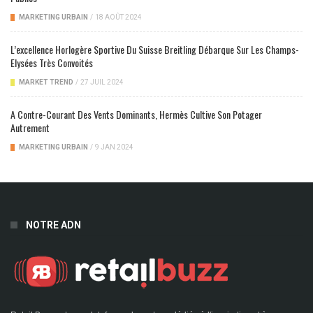
MARKETING URBAIN
/
18 AOÛT 2024
L’excellence Horlogère Sportive Du Suisse Breitling Débarque Sur Les Champs-
Elysées Très Convoités
MARKET TREND
/
27 JUIL 2024
A Contre-Courant Des Vents Dominants, Hermès Cultive Son Potager
Autrement
MARKETING URBAIN
/
9 JAN 2024
NOTRE ADN