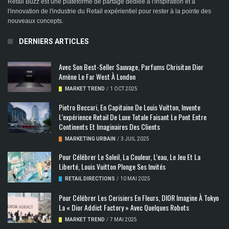
Retail Buzz est une plateforme de partage dédiée à l'inspiration et à
l'innovation de l'industrie du Retail expérientiel pour rester à la pointe des
nouveaux concepts.
DERNIERS ARTICLES
Avec Son Best-Seller Sauvage, Parfums Chrisitan Dior
Amène Le Far West À London
MARKET TREND
/
1 OCT 2025
Pietro Beccari, En Capitaine De Louis Vuitton, Invente
L’expérience Retail De Luxe Totale Faisant Le Pont Entre
Continents Et Imaginaires Des Clients
MARKETING URBAIN
/
3 JUIL 2025
Pour Célébrer Le Soleil, La Couleur, L’eau, Le Jeu Et La
Liberté, Louis Vuitton Plonge Ses Invités
RETAIL DIRECTIONS
/
10 MAI 2025
Pour Célébrer Les Cerisiers En Fleurs, DIOR Imagine À Tokyo
La « Dior Addict Factory » Avec Quelques Robots
MARKET TREND
/
7 MAI 2025