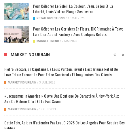
Pour Célébrer Le Soleil, La Couleur, L’eau, Le Jeu Et La
Liberté, Louis Vuitton Plonge Ses Invités
RETAIL DIRECTIONS
/
10 MAI 2025
Pour Célébrer Les Cerisiers En Fleurs, DIOR Imagine À Tokyo
La « Dior Addict Factory » Avec Quelques Robots
MARKET TREND
/
7 MAI 2025
MARKETING URBAIN
Pietro Beccari, En Capitaine De Louis Vuitton, Invente L’expérience Retail De
Luxe Totale Faisant Le Pont Entre Continents Et Imaginaires Des Clients
MARKETING URBAIN
/
3 JUIL 2025
« Jacquemus In America » Ouvre Une Boutique De Caractère À New-York Aux
Airs De Galerie-D’art Et Le Fait Savoir
MARKETING URBAIN
/
19 OCT 2024
Cette Fois, Adidas N’attendra Pas Les JO 2028 De Los Angeles Pour Séduire Ses
Publics