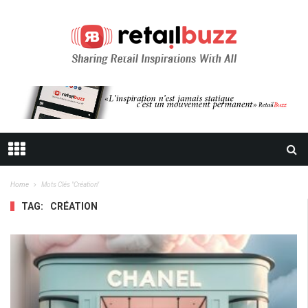
Home
Mots Clés "création"
TAG:
CRÉATION