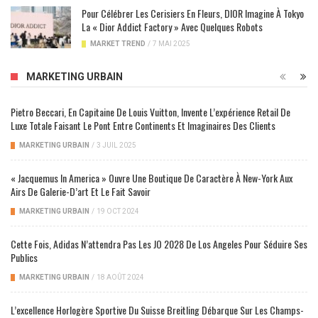
Pour Célébrer Les Cerisiers En Fleurs, DIOR Imagine À Tokyo
La « Dior Addict Factory » Avec Quelques Robots
MARKET TREND
/
7 MAI 2025
MARKETING URBAIN
Pietro Beccari, En Capitaine De Louis Vuitton, Invente L’expérience Retail De
Luxe Totale Faisant Le Pont Entre Continents Et Imaginaires Des Clients
MARKETING URBAIN
/
3 JUIL 2025
« Jacquemus In America » Ouvre Une Boutique De Caractère À New-York Aux
Airs De Galerie-D’art Et Le Fait Savoir
MARKETING URBAIN
/
19 OCT 2024
Cette Fois, Adidas N’attendra Pas Les JO 2028 De Los Angeles Pour Séduire Ses
Publics
MARKETING URBAIN
/
18 AOÛT 2024
L’excellence Horlogère Sportive Du Suisse Breitling Débarque Sur Les Champs-