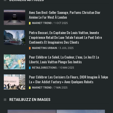
Avec Son Best-Seller Sauvage, Parfums Chrisitan Dior
Amène Le Far West À London
MARKET TREND
/
1 OCT 2025
Pietro Beccari, En Capitaine De Louis Vuitton, Invente
L’expérience Retail De Luxe Totale Faisant Le Pont Entre
Continents Et Imaginaires Des Clients
MARKETING URBAIN
/
3 JUIL 2025
Pour Célébrer Le Soleil, La Couleur, L’eau, Le Jeu Et La
Liberté, Louis Vuitton Plonge Ses Invités
RETAIL DIRECTIONS
/
10 MAI 2025
Pour Célébrer Les Cerisiers En Fleurs, DIOR Imagine À Tokyo
La « Dior Addict Factory » Avec Quelques Robots
MARKET TREND
/
7 MAI 2025
RETAILBUZZ EN IMAGES