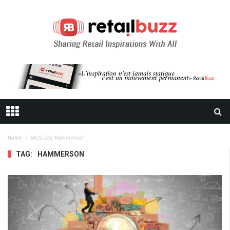
Home
Mots Clés "hammerson"
TAG:
HAMMERSON