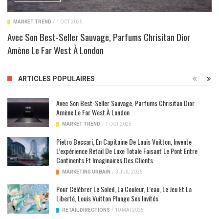
MARKET TREND
/
1 OCT 2025
Avec Son Best-Seller Sauvage, Parfums Chrisitan Dior
Amène Le Far West À London
ARTICLES POPULAIRES
Avec Son Best-Seller Sauvage, Parfums Chrisitan Dior
Amène Le Far West À London
MARKET TREND
/
1 OCT 2025
Pietro Beccari, En Capitaine De Louis Vuitton, Invente
L’expérience Retail De Luxe Totale Faisant Le Pont Entre
Continents Et Imaginaires Des Clients
MARKETING URBAIN
/
3 JUIL 2025
Pour Célébrer Le Soleil, La Couleur, L’eau, Le Jeu Et La
Liberté, Louis Vuitton Plonge Ses Invités
RETAIL DIRECTIONS
/
10 MAI 2025