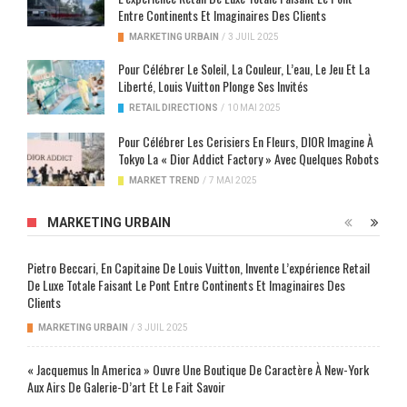
Entre Continents Et Imaginaires Des Clients
MARKETING URBAIN
/
3 JUIL 2025
Pour Célébrer Le Soleil, La Couleur, L’eau, Le Jeu Et La
Liberté, Louis Vuitton Plonge Ses Invités
RETAIL DIRECTIONS
/
10 MAI 2025
Pour Célébrer Les Cerisiers En Fleurs, DIOR Imagine À
Tokyo La « Dior Addict Factory » Avec Quelques Robots
MARKET TREND
/
7 MAI 2025
MARKETING URBAIN
Pietro Beccari, En Capitaine De Louis Vuitton, Invente L’expérience Retail
De Luxe Totale Faisant Le Pont Entre Continents Et Imaginaires Des
Clients
MARKETING URBAIN
/
3 JUIL 2025
« Jacquemus In America » Ouvre Une Boutique De Caractère À New-York
Aux Airs De Galerie-D’art Et Le Fait Savoir