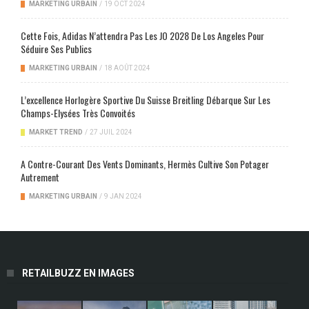
MARKETING URBAIN
/
19 OCT 2024
Cette Fois, Adidas N’attendra Pas Les JO 2028 De Los Angeles Pour
Séduire Ses Publics
MARKETING URBAIN
/
18 AOÛT 2024
L’excellence Horlogère Sportive Du Suisse Breitling Débarque Sur Les
Champs-Elysées Très Convoités
MARKET TREND
/
27 JUIL 2024
A Contre-Courant Des Vents Dominants, Hermès Cultive Son Potager
Autrement
MARKETING URBAIN
/
9 JAN 2024
RETAILBUZZ EN IMAGES