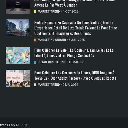
Amène Le Far West À London
MARKET TREND
/
1 OCT 2025
Pietro Beccari, En Capitaine De Louis Vuitton, Invente
L’expérience Retail De Luxe Totale Faisant Le Pont Entre
Continents Et Imaginaires Des Clients
MARKETING URBAIN
/
3 JUIL 2025
Pour Célébrer Le Soleil, La Couleur, L’eau, Le Jeu Et La
Liberté, Louis Vuitton Plonge Ses Invités
RETAIL DIRECTIONS
/
10 MAI 2025
Pour Célébrer Les Cerisiers En Fleurs, DIOR Imagine À
Tokyo La « Dior Addict Factory » Avec Quelques Robots
MARKET TREND
/
7 MAI 2025
servés
PLAN DU SITE