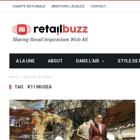
CHARTE ÉDITORIALE
MENTIONS LÉGALES
CONTACT
A LA UNE
ABOUT
DANS L’AIR
STYLE DE 
Home
Mots Clés "k11 Musea"
TAG:
K11 MUSEA