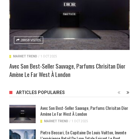
28858 VISITES
MARKET TREND
/
1 OCT 2025
Avec Son Best-Seller Sauvage, Parfums Chrisitan Dior
Amène Le Far West À London
ARTICLES POPULAIRES
Avec Son Best-Seller Sauvage, Parfums Chrisitan Dior
Amène Le Far West À London
MARKET TREND
/
1 OCT 2025
Pietro Beccari, En Capitaine De Louis Vuitton, Invente
L’expérience Retail De Luxe Totale Faisant Le Pont