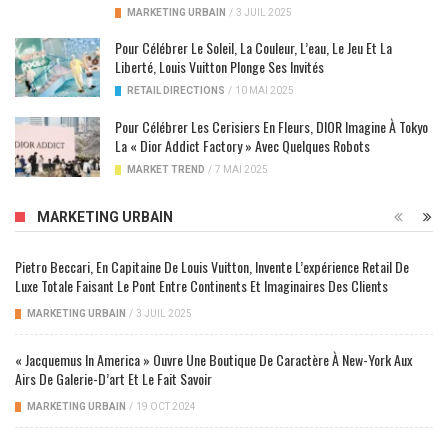
MARKETING URBAIN
/
3 JUIL 2025
Pour Célébrer Le Soleil, La Couleur, L’eau, Le Jeu Et La
Liberté, Louis Vuitton Plonge Ses Invités
RETAIL DIRECTIONS
/
10 MAI 2025
Pour Célébrer Les Cerisiers En Fleurs, DIOR Imagine À Tokyo
La « Dior Addict Factory » Avec Quelques Robots
MARKET TREND
/
7 MAI 2025
MARKETING URBAIN
Pietro Beccari, En Capitaine De Louis Vuitton, Invente L’expérience Retail De
Luxe Totale Faisant Le Pont Entre Continents Et Imaginaires Des Clients
MARKETING URBAIN
/
3 JUIL 2025
« Jacquemus In America » Ouvre Une Boutique De Caractère À New-York Aux
Airs De Galerie-D’art Et Le Fait Savoir
MARKETING URBAIN
/
19 OCT 2024