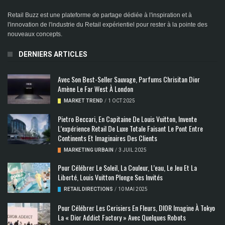
Retail Buzz est une plateforme de partage dédiée à l'inspiration et à
l'innovation de l'industrie du Retail expérientiel pour rester à la pointe des
nouveaux concepts.
DERNIERS ARTICLES
Avec Son Best-Seller Sauvage, Parfums Chrisitan Dior
Amène Le Far West À London
MARKET TREND
/
1 OCT 2025
Pietro Beccari, En Capitaine De Louis Vuitton, Invente
L’expérience Retail De Luxe Totale Faisant Le Pont Entre
Continents Et Imaginaires Des Clients
MARKETING URBAIN
/
3 JUIL 2025
Pour Célébrer Le Soleil, La Couleur, L’eau, Le Jeu Et La
Liberté, Louis Vuitton Plonge Ses Invités
RETAIL DIRECTIONS
/
10 MAI 2025
Pour Célébrer Les Cerisiers En Fleurs, DIOR Imagine À Tokyo
La « Dior Addict Factory » Avec Quelques Robots