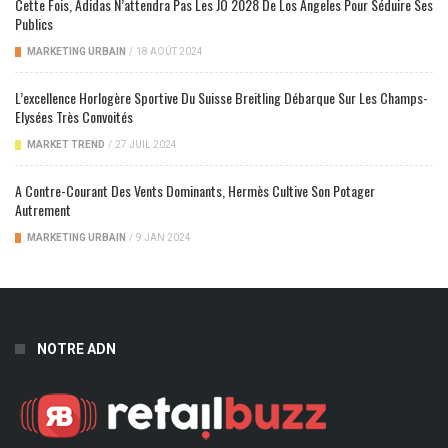
Cette Fois, Adidas N’attendra Pas Les JO 2028 De Los Angeles Pour Séduire Ses
Publics
MARKETING URBAIN
/
18 AOÛT 2024
L’excellence Horlogère Sportive Du Suisse Breitling Débarque Sur Les Champs-
Elysées Très Convoités
MARKET TREND
/
27 JUIL 2024
A Contre-Courant Des Vents Dominants, Hermès Cultive Son Potager
Autrement
MARKETING URBAIN
/
9 JAN 2024
NOTRE ADN