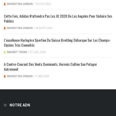
MARKETING URBAIN
/
19 OCT 2024
Cette Fois, Adidas N’attendra Pas Les JO 2028 De Los Angeles Pour Séduire Ses
Publics
MARKETING URBAIN
/
18 AOÛT 2024
L’excellence Horlogère Sportive Du Suisse Breitling Débarque Sur Les Champs-
Elysées Très Convoités
MARKET TREND
/
27 JUIL 2024
A Contre-Courant Des Vents Dominants, Hermès Cultive Son Potager
Autrement
MARKETING URBAIN
/
9 JAN 2024
NOTRE ADN