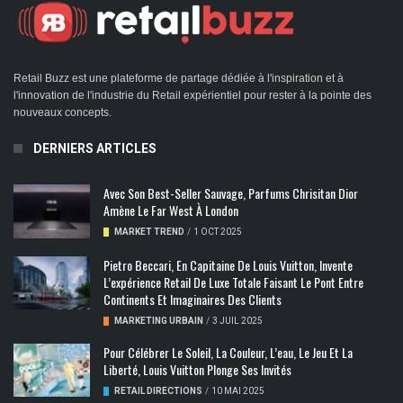
Retail Buzz est une plateforme de partage dédiée à l'inspiration et à
l'innovation de l'industrie du Retail expérientiel pour rester à la pointe des
nouveaux concepts.
DERNIERS ARTICLES
Avec Son Best-Seller Sauvage, Parfums Chrisitan Dior
Amène Le Far West À London
MARKET TREND
/
1 OCT 2025
Pietro Beccari, En Capitaine De Louis Vuitton, Invente
L’expérience Retail De Luxe Totale Faisant Le Pont Entre
Continents Et Imaginaires Des Clients
MARKETING URBAIN
/
3 JUIL 2025
Pour Célébrer Le Soleil, La Couleur, L’eau, Le Jeu Et La
Liberté, Louis Vuitton Plonge Ses Invités
RETAIL DIRECTIONS
/
10 MAI 2025