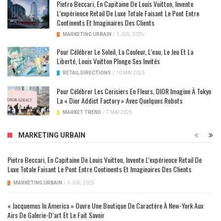
Pietro Beccari, En Capitaine De Louis Vuitton, Invente
L’expérience Retail De Luxe Totale Faisant Le Pont Entre
Continents Et Imaginaires Des Clients
MARKETING URBAIN
/
3 JUIL 2025
Pour Célébrer Le Soleil, La Couleur, L’eau, Le Jeu Et La
Liberté, Louis Vuitton Plonge Ses Invités
RETAIL DIRECTIONS
/
10 MAI 2025
Pour Célébrer Les Cerisiers En Fleurs, DIOR Imagine À Tokyo
La « Dior Addict Factory » Avec Quelques Robots
MARKET TREND
/
7 MAI 2025
MARKETING URBAIN
Pietro Beccari, En Capitaine De Louis Vuitton, Invente L’expérience Retail De
Luxe Totale Faisant Le Pont Entre Continents Et Imaginaires Des Clients
MARKETING URBAIN
/
3 JUIL 2025
« Jacquemus In America » Ouvre Une Boutique De Caractère À New-York Aux
Airs De Galerie-D’art Et Le Fait Savoir