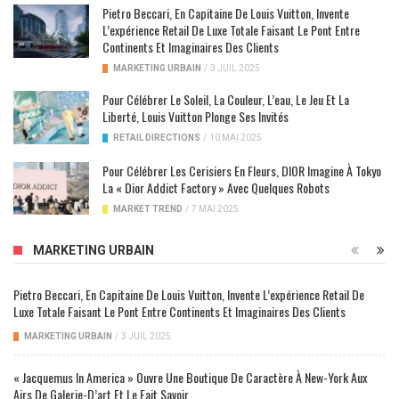
Pietro Beccari, En Capitaine De Louis Vuitton, Invente
L’expérience Retail De Luxe Totale Faisant Le Pont Entre
Continents Et Imaginaires Des Clients
MARKETING URBAIN
/
3 JUIL 2025
Pour Célébrer Le Soleil, La Couleur, L’eau, Le Jeu Et La
Liberté, Louis Vuitton Plonge Ses Invités
RETAIL DIRECTIONS
/
10 MAI 2025
Pour Célébrer Les Cerisiers En Fleurs, DIOR Imagine À Tokyo
La « Dior Addict Factory » Avec Quelques Robots
MARKET TREND
/
7 MAI 2025
MARKETING URBAIN
Pietro Beccari, En Capitaine De Louis Vuitton, Invente L’expérience Retail De
Luxe Totale Faisant Le Pont Entre Continents Et Imaginaires Des Clients
MARKETING URBAIN
/
3 JUIL 2025
« Jacquemus In America » Ouvre Une Boutique De Caractère À New-York Aux
Airs De Galerie-D’art Et Le Fait Savoir