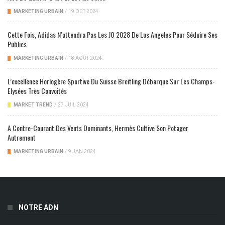
MARKETING URBAIN
/
19 OCT 2024
Cette Fois, Adidas N’attendra Pas Les JO 2028 De Los Angeles Pour Séduire Ses
Publics
MARKETING URBAIN
/
18 AOÛT 2024
L’excellence Horlogère Sportive Du Suisse Breitling Débarque Sur Les Champs-
Elysées Très Convoités
MARKET TREND
/
27 JUIL 2024
A Contre-Courant Des Vents Dominants, Hermès Cultive Son Potager
Autrement
MARKETING URBAIN
/
9 JAN 2024
NOTRE ADN