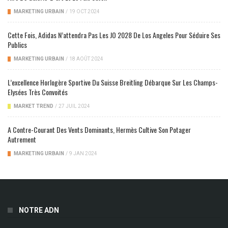
MARKETING URBAIN
/
19 OCT 2024
Cette Fois, Adidas N’attendra Pas Les JO 2028 De Los Angeles Pour Séduire Ses
Publics
MARKETING URBAIN
/
18 AOÛT 2024
L’excellence Horlogère Sportive Du Suisse Breitling Débarque Sur Les Champs-
Elysées Très Convoités
MARKET TREND
/
27 JUIL 2024
A Contre-Courant Des Vents Dominants, Hermès Cultive Son Potager
Autrement
MARKETING URBAIN
/
9 JAN 2024
NOTRE ADN