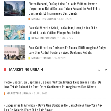
Pietro Beccari, En Capitaine De Louis Vuitton, Invente
L’expérience Retail De Luxe Totale Faisant Le Pont Entre
Continents Et Imaginaires Des Clients
MARKETING URBAIN
/
3 JUIL 2025
Pour Célébrer Le Soleil, La Couleur, L’eau, Le Jeu Et La
Liberté, Louis Vuitton Plonge Ses Invités
RETAIL DIRECTIONS
/
10 MAI 2025
Pour Célébrer Les Cerisiers En Fleurs, DIOR Imagine À Tokyo
La « Dior Addict Factory » Avec Quelques Robots
MARKET TREND
/
7 MAI 2025
MARKETING URBAIN
Pietro Beccari, En Capitaine De Louis Vuitton, Invente L’expérience Retail De
Luxe Totale Faisant Le Pont Entre Continents Et Imaginaires Des Clients
MARKETING URBAIN
/
3 JUIL 2025
« Jacquemus In America » Ouvre Une Boutique De Caractère À New-York Aux
Airs De Galerie-D’art Et Le Fait Savoir