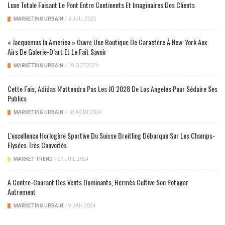
Luxe Totale Faisant Le Pont Entre Continents Et Imaginaires Des Clients
MARKETING URBAIN
/
3 JUIL 2025
« Jacquemus In America » Ouvre Une Boutique De Caractère À New-York Aux
Airs De Galerie-D’art Et Le Fait Savoir
MARKETING URBAIN
/
19 OCT 2024
Cette Fois, Adidas N’attendra Pas Les JO 2028 De Los Angeles Pour Séduire Ses
Publics
MARKETING URBAIN
/
18 AOÛT 2024
L’excellence Horlogère Sportive Du Suisse Breitling Débarque Sur Les Champs-
Elysées Très Convoités
MARKET TREND
/
27 JUIL 2024
A Contre-Courant Des Vents Dominants, Hermès Cultive Son Potager
Autrement
MARKETING URBAIN
/
9 JAN 2024