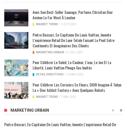
Avec Son Best-Seller Sauvage, Parfums Chrisitan Dior
Amène Le Far West À London
MARKET TREND
/
1 OCT 2025
Pietro Beccari, En Capitaine De Louis Vuitton, Invente
L’expérience Retail De Luxe Totale Faisant Le Pont Entre
Continents Et Imaginaires Des Clients
MARKETING URBAIN
/
3 JUIL 2025
Pour Célébrer Le Soleil, La Couleur, L’eau, Le Jeu Et La
Liberté, Louis Vuitton Plonge Ses Invités
RETAIL DIRECTIONS
/
10 MAI 2025
Pour Célébrer Les Cerisiers En Fleurs, DIOR Imagine À Tokyo
La « Dior Addict Factory » Avec Quelques Robots
MARKET TREND
/
7 MAI 2025
MARKETING URBAIN
Pietro Beccari, En Capitaine De Louis Vuitton, Invente L’expérience Retail De