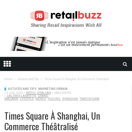
Home
Astuces And Tips
Times Square À Shanghai, Un Commerce Théâtralisé
ASTUCES AND TIPS
MARKETING URBAIN
/
9 JUIL 2020
/
ARTHO JERAJIAN
/
1880 VISITES
/
GALERIES LAFAYETTE
GRAND
MAGASIN
LIFESTYLE
NENDO
PUDONG
SHANGHAI
TIMES SQUARE
Times Square À Shanghai, Un
Commerce Théâtralisé