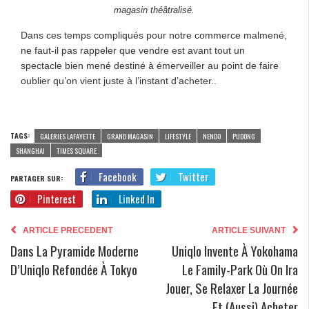
magasin théâtralisé.
Dans ces temps compliqués pour notre commerce malmené,
ne faut-il pas rappeler que vendre est avant tout un
spectacle bien mené destiné à émerveiller au point de faire
oublier qu’on vient juste à l’instant d’acheter..
TAGS:
GALERIES LAFAYETTE
GRAND MAGASIN
LIFESTYLE
NENDO
PUDONG
SHANGHAI
TIMES SQUARE
Facebook
Twitter
PARTAGER SUR:
Pinterest
Linked In
ARTICLE PRECEDENT
ARTICLE SUIVANT
Dans La Pyramide Moderne
Uniqlo Invente À Yokohama
D’Uniqlo Refondée À Tokyo
Le Family-Park Où On Ira
Jouer, Se Relaxer La Journée
Et (aussi) Acheter