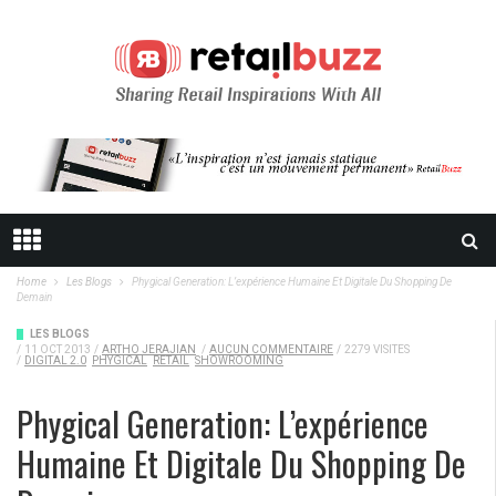
Home
Les Blogs
Phygical Generation: L’expérience Humaine Et Digitale Du Shopping De
Demain
LES BLOGS
/
11 OCT 2013
/
ARTHO JERAJIAN
/
AUCUN COMMENTAIRE
/
2279 VISITES
/
DIGITAL 2.0
PHYGICAL
RETAIL
SHOWROOMING
Phygical Generation: L’expérience
Humaine Et Digitale Du Shopping De