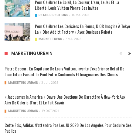
Pour Célébrer Le Soleil, La Couleur, L’eau, Le Jeu Et La
Liberté, Louis Vuitton Plonge Ses Invités
RETAIL DIRECTIONS
/
10 MAI 2025
Pour Célébrer Les Cerisiers En Fleurs, DIOR Imagine À Tokyo
La « Dior Addict Factory » Avec Quelques Robots
MARKET TREND
/
7 MAI 2025
MARKETING URBAIN
Pietro Beccari, En Capitaine De Louis Vuitton, Invente L’expérience Retail De
Luxe Totale Faisant Le Pont Entre Continents Et Imaginaires Des Clients
MARKETING URBAIN
/
3 JUIL 2025
« Jacquemus In America » Ouvre Une Boutique De Caractère À New-York Aux
Airs De Galerie-D’art Et Le Fait Savoir
MARKETING URBAIN
/
19 OCT 2024
Cette Fois, Adidas N’attendra Pas Les JO 2028 De Los Angeles Pour Séduire Ses
Publics