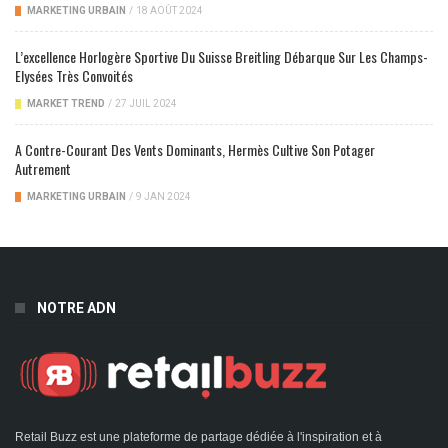
MARKETING URBAIN
/
18 AOÛT 2024
L’excellence Horlogère Sportive Du Suisse Breitling Débarque Sur Les Champs-
Elysées Très Convoités
MARKET TREND
/
27 JUIL 2024
A Contre-Courant Des Vents Dominants, Hermès Cultive Son Potager
Autrement
MARKETING URBAIN
/
9 JAN 2024
NOTRE ADN
Retail Buzz est une plateforme de partage dédiée à l'inspiration et à