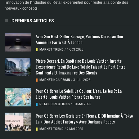
l'innovation de l'industrie du Retail expérientiel pour rester à la pointe des
nouveaux concepts.
DERNIERS ARTICLES
Avec Son Best-Seller Sauvage, Parfums Chrisitan Dior
Amène Le Far West À London
MARKET TREND
/
1 OCT 2025
Pietro Beccari, En Capitaine De Louis Vuitton, Invente
L’expérience Retail De Luxe Totale Faisant Le Pont Entre
Continents Et Imaginaires Des Clients
MARKETING URBAIN
/
3 JUIL 2025
Pour Célébrer Le Soleil, La Couleur, L’eau, Le Jeu Et La
Liberté, Louis Vuitton Plonge Ses Invités
RETAIL DIRECTIONS
/
10 MAI 2025
Pour Célébrer Les Cerisiers En Fleurs, DIOR Imagine À Tokyo
La « Dior Addict Factory » Avec Quelques Robots
MARKET TREND
/
7 MAI 2025