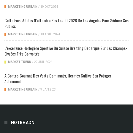
MARKETING URBAIN
/
19 OCT 2024
Cette Fois, Adidas N’attendra Pas Les JO 2028 De Los Angeles Pour Séduire Ses
Publics
MARKETING URBAIN
/
18 AOÛT 2024
L’excellence Horlogère Sportive Du Suisse Breitling Débarque Sur Les Champs-
Elysées Très Convoités
MARKET TREND
/
27 JUIL 2024
A Contre-Courant Des Vents Dominants, Hermès Cultive Son Potager
Autrement
MARKETING URBAIN
/
9 JAN 2024
NOTRE ADN