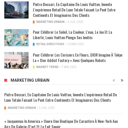
Pietro Beccari, En Capitaine De Louis Vuitton, Invente
L’expérience Retail De Luxe Totale Faisant Le Pont Entre
Continents Et Imaginaires Des Clients
MARKETING URBAIN
/
3 JUIL 2025
Pour Célébrer Le Soleil, La Couleur, L’eau, Le Jeu Et La
Liberté, Louis Vuitton Plonge Ses Invités
RETAIL DIRECTIONS
/
10 MAI 2025
Pour Célébrer Les Cerisiers En Fleurs, DIOR Imagine À Tokyo
La « Dior Addict Factory » Avec Quelques Robots
MARKET TREND
/
7 MAI 2025
MARKETING URBAIN
Pietro Beccari, En Capitaine De Louis Vuitton, Invente L’expérience Retail De
Luxe Totale Faisant Le Pont Entre Continents Et Imaginaires Des Clients
MARKETING URBAIN
/
3 JUIL 2025
« Jacquemus In America » Ouvre Une Boutique De Caractère À New-York Aux
Airs De Galerie-D’art Et Le Fait Savoir